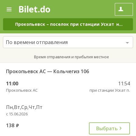
Bilet.do
—
Bilet.do
Поиск
и
покупка
Прокопьевск
–
поселок при станции Ускат
на все дни
билетов
на
автобус
По времени отправления
онлайн
Время отправления и прибытия местное
Прокопьевск АС — Кольчегиз 106
11:00
11:54
Прокопьевск АС
при станции Ускат п.
Пн,Вт,Ср,Чт,Пт
с 15.06.2026
138
руб.
Выбрать