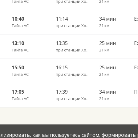
Тайга АС
при станции Хопкино п.
21 км
10:40
11:14
34 мин
Е
Тайга АС
при станции Хопкино п.
21 км
13:10
13:35
25 мин
Е
Тайга АС
при станции Хопкино п.
21 км
15:50
16:15
25 мин
Е
Тайга АС
при станции Хопкино п.
21 км
17:05
17:39
34 мин
Тайга АС
при станции Хопкино п.
21 км
нализировать, как вы пользуетесь сайтом, формировать