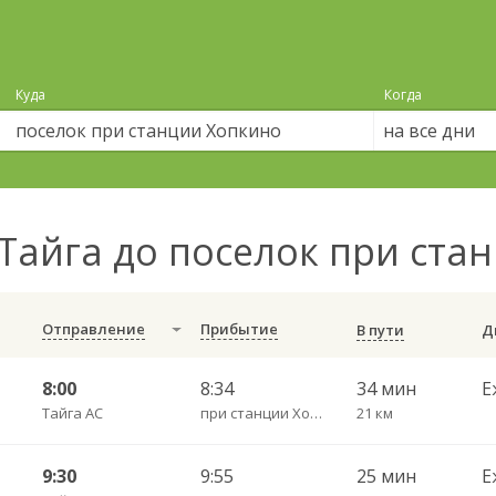
Куда
Когда
на все дни
Тайга до поселок при ст
Отправление
Прибытие
В пути
8:00
8:34
34 мин
Е
Тайга АС
при станции Хопкино п.
21 км
9:30
9:55
25 мин
Е