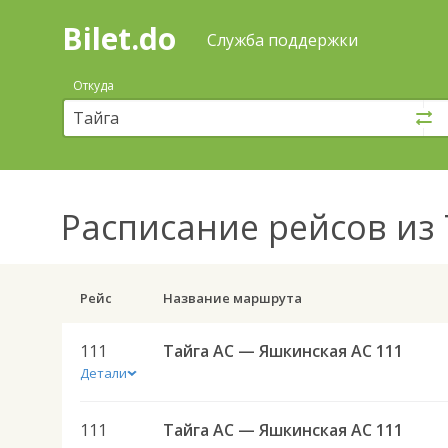
Bilet.do
—
Bilet.do
Поиск
Служба поддержки
и
покупка
Откуда
билетов
на
автобус
онлайн
Расписание рейсов
из 
Рейс
Название маршрута
111
Тайга АС — Яшкинская АС 111
Детали
111
Тайга АС — Яшкинская АС 111