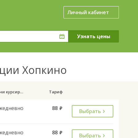
Личный кабинет
анции Хопкино
Дни курсирования
Тариф
жедневно
88
руб.
Выбрать
жедневно
88
руб.
Выбрать