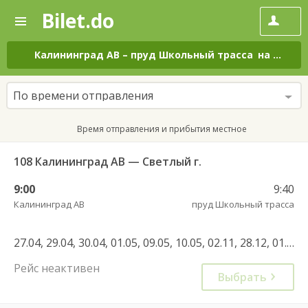
Bilet.do
—
Bilet.do
Поиск
и
покупка
Калининград АВ
–
пруд Школьный трасса
на все дни
билетов
на
автобус
По времени отправления
онлайн
Время отправления и прибытия местное
108 Калининград АВ — Светлый г.
9:00
9:40
Калининград АВ
пруд Школьный трасса
27.04, 29.04, 30.04, 01.05, 09.05, 10.05, 02.11, 28.12, 01.05, 02.05, 08.05, 09.05, 12.06, 13.06, 03.11, 04.11, 31.12, 03.01, 04.01, 06.01, 05.01, 08.01, 09.01, 10.01, 11.01
Рейс неактивен
Выбрать