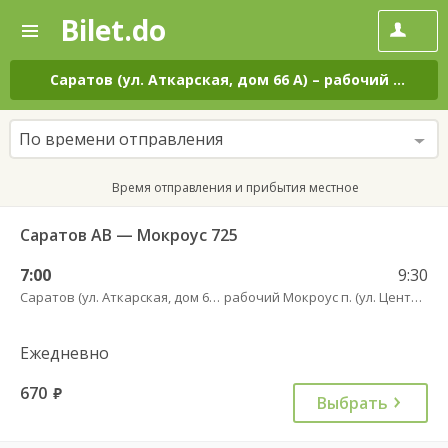
Bilet.do
—
Bilet.do
Поиск
и
покупка
Саратов (ул. Аткарская, дом 66 А)
–
рабочий Мокроус п. (ул. Центральная, 37)
билетов
на
автобус
По времени отправления
онлайн
Время отправления и прибытия местное
Саратов АВ — Мокроус 725
7:00
9:30
Саратов (ул. Аткарская, дом 66 А)
рабочий Мокроус п. (ул. Центральная, 37)
Ежедневно
670
руб.
Выбрать