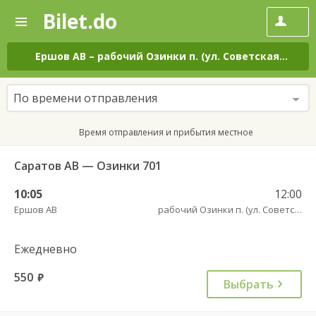
Bilet.do
—
Bilet.do
Поиск
и
покупка
Ершов АВ
–
рабочий Озинки п. (ул. Советская, 20)
н
билетов
на
автобус
По времени отправления
онлайн
Время отправления и прибытия местное
Саратов АВ — Озинки 701
10:05
12:00
Ершов АВ
рабочий Озинки п. (ул. Советская, 20)
Ежедневно
550
руб.
Выбрать