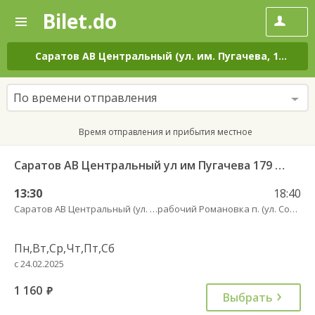
Bilet.do
—
Bilet.do
Поиск
и
покупка
Саратов АВ Центральный (ул. им. Пугачева, 179 А)
–
билетов
на
автобус
По времени отправления
онлайн
Время отправления и прибытия местное
Саратов АВ Центральный ул им Пугачева 179 А — Романовка рп (ул Советская 116)
13:30
18:40
Саратов АВ Центральный (ул. им. Пугачева, 179 А)
рабочий Романовка п. (ул. Советская, 116)
Пн,Вт,Ср,Чт,Пт,Сб
с 24.02.2025
1 160
руб.
Выбрать