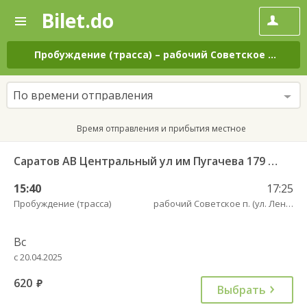
Bilet.do
—
Bilet.do
Поиск
и
покупка
Пробуждение (трасса)
–
рабочий Советское п. (ул. Ленина, 41)
билетов
на
автобус
По времени отправления
онлайн
Время отправления и прибытия местное
Саратов АВ Центральный ул им Пугачева 179 А — Советское рп (ул Ленина 41)
15:40
17:25
Пробуждение (трасса)
рабочий Советское п. (ул. Ленина, 41)
Вс
с 20.04.2025
620
руб.
Выбрать