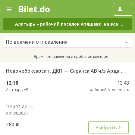
Bilet.do
—
Bilet.do
Поиск
и
покупка
Алатырь
–
рабочий поселок Атяшево
на все дни
билетов
на
автобус
По времени отправления
онлайн
Время отправления и прибытия местное
Новочебоксарск г. ДКП — Саранск АВ ч/з Ардатов 2190
12:18
13:43
Алатырь АВ
рабочий Атяшево п.
Через день
с 01.08.2020
280
руб.
Выбрать