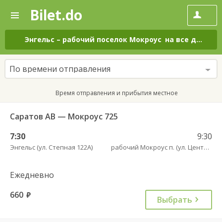
Bilet.do
—
Bilet.do
Поиск
и
покупка
Энгельс
–
рабочий поселок Мокроус
на все дни
билетов
на
автобус
По времени отправления
онлайн
Время отправления и прибытия местное
Саратов АВ — Мокроус 725
7:30
9:30
Энгельс (ул. Степная 122А)
рабочий Мокроус п. (ул. Центральная, 37)
Ежедневно
660
руб.
Выбрать