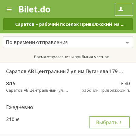
Bilet.do
—
Bilet.do
Поиск
и
покупка
Саратов
–
рабочий поселок Приволжский
на все дни
билетов
на
автобус
По времени отправления
онлайн
Время отправления и прибытия местное
Саратов АВ Центральный ул им Пугачева 179 А — Старая Полтавка
8:15
8:40
Саратов АВ Центральный (ул. им. Пугачева, 179 А)
рабочий Приволжский п.
Ежедневно
210
руб.
Выбрать