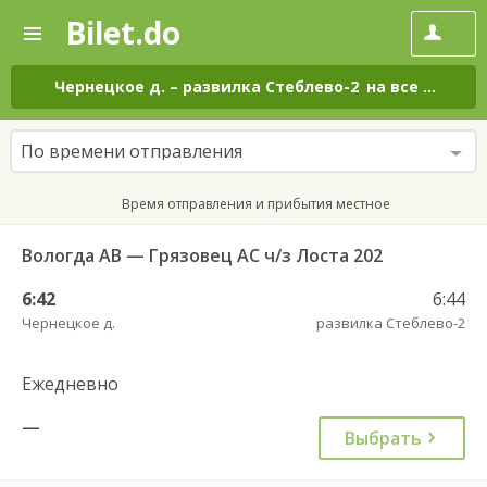
Bilet.do
—
Bilet.do
Поиск
и
покупка
Чернецкое д.
–
развилка Стеблево-2
на все дни
билетов
на
автобус
По времени отправления
онлайн
Время отправления и прибытия местное
Вологда АВ — Грязовец АС ч/з Лоста 202
6:42
6:44
Чернецкое д.
развилка Стеблево-2
Ежедневно
—
Выбрать