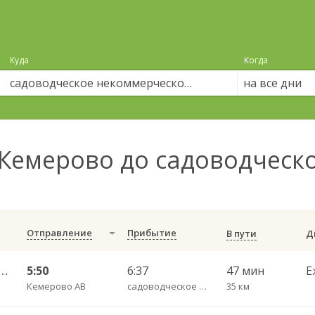
Куда
Когда
на все дни
Кемерово до садоводческ
Отправление
Прибытие
В пути
о АВ — Новая Балахонка 160
5:50
6:37
47 мин
Е
Кемерово АВ
садоводческое некоммерческое товариществ
35 км