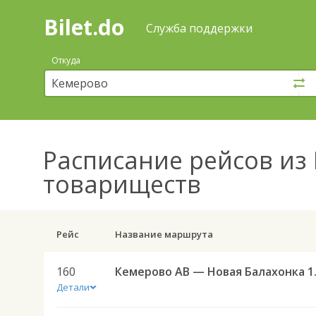
Bilet.do
—
Bilet.do
Поиск
Служба поддержки
и
покупка
Откуда
билетов
на
автобус
онлайн
Расписание рейсов
из 
товариществ
Рейс
Название маршрута
160
Кемеров
Детали