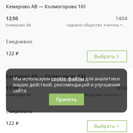
Кемерово АВ — Колмогорово 161
12:50
14:04
Кемерово АВ
садовое общество Учитель трасса
Ежедневно
122
руб.
Выбрать
Кемерово АВ — Колмогорово 161
Мы используем
cookie-файлы
для аналитики
ваших действий, рекомендаций и улучшения
17:20
18:34
сайта.
Кемерово АВ
садовое общество Учитель трасса
Принять
Ежедневно
122
руб.
Выбрать