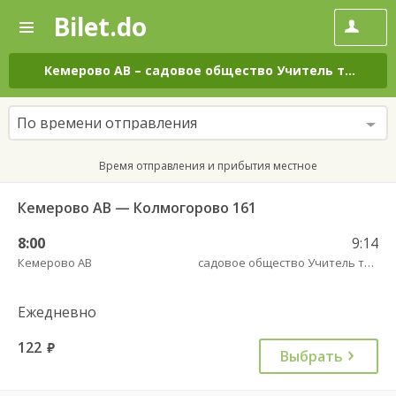
Bilet.do
—
Bilet.do
Поиск
и
покупка
Кемерово АВ
–
садовое общество Учитель трасса
билетов
на
автобус
По времени отправления
онлайн
Время отправления и прибытия местное
Кемерово АВ — Колмогорово 161
8:00
9:14
Кемерово АВ
садовое общество Учитель трасса
Ежедневно
122
руб.
Выбрать