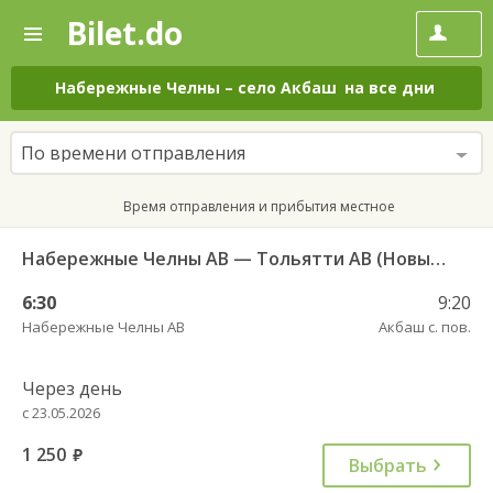
Bilet.do
—
Bilet.do
Поиск
и
покупка
Набережные Челны
–
село Акбаш
на все дни
билетов
на
автобус
По времени отправления
онлайн
Время отправления и прибытия местное
Набережные Челны АВ — Тольятти АВ (Новый город) 10722
6:30
9:20
Набережные Челны АВ
Акбаш с. пов.
Через день
с 23.05.2026
1 250
руб.
Выбрать