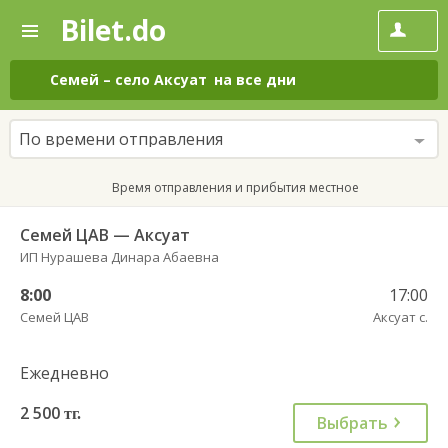
Bilet.do
—
Bilet.do
Поиск
и
покупка
Семей
–
село Аксуат
на все дни
билетов
на
автобус
По времени отправления
онлайн
Время отправления и прибытия местное
Семей ЦАВ — Аксуат
ИП Нурашева Динара Абаевна
8:00
17:00
Семей ЦАВ
Аксуат с.
Ежедневно
2 500
тг.
Выбрать