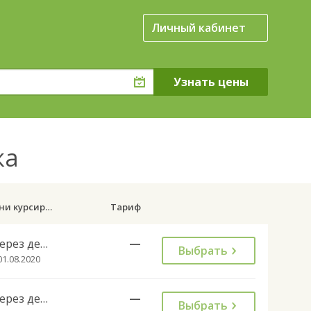
Личный кабинет
ка
Дни курсирования
Тариф
Через день
—
Выбрать
01.08.2020
Через день
—
Выбрать