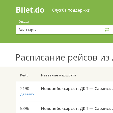
Bilet.do
—
Bilet.do
Поиск
Служба поддержки
и
покупка
Откуда
билетов
на
автобус
онлайн
Расписание рейсов
из 
Рейс
Название маршрута
2190
Новочебоксарск 
Детали
5396
Новочебокса