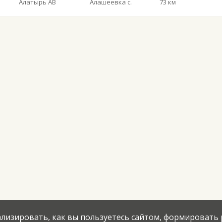
Алатырь АВ
Алашеевка с.
73 км
нализировать, как вы пользуетесь сайтом, формировать