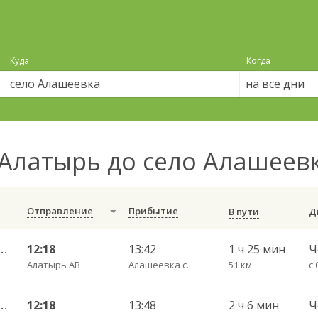
Куда
Когда
на все дни
Алатырь до село Алашеев
Отправление
Прибытие
В пути
г. ДКП — Саранск АВ ч/з Ардатов 2190
12:18
13:42
1 ч 25 мин
Алатырь АВ
Алашеевка с.
51 км
с 
рск г. ДКП — Саранск АВ 5396
12:18
13:48
2 ч 6 мин