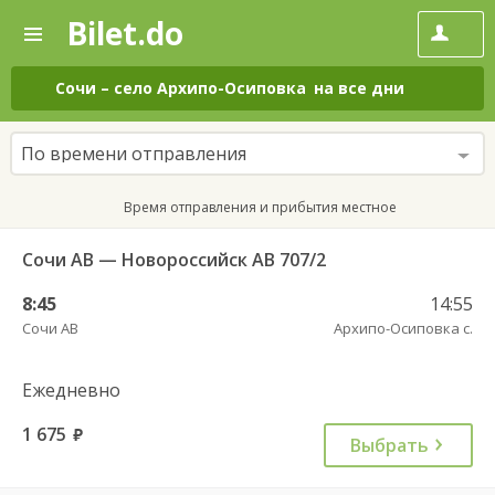
Bilet.do
—
Bilet.do
Поиск
и
покупка
Сочи
–
село Архипо-Осиповка
на все дни
билетов
на
автобус
По времени отправления
онлайн
Время отправления и прибытия местное
Сочи АВ — Новороссийск АВ 707/2
8:45
14:55
Сочи АВ
Архипо-Осиповка с.
Ежедневно
1 675
руб.
Выбрать