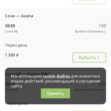
Сочи — Анапа
20:30
1:50
Сочи АВ
Архипо-Осиповка с.
Через день
1 300
руб.
Выбрать
Сочи АВ — Анапа 708/1
Мы используем
cookie-файлы
для аналитики
ваших действий, рекомендаций и улучшения
20:30
2:35
сайта.
Сочи АВ
Архипо-Осиповка с.
Принять
Через день