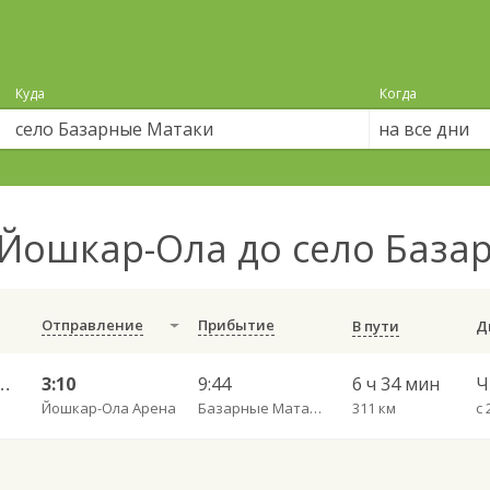
Куда
Когда
на все дни
Йошкар-Ола до село База
Отправление
Прибытие
В пути
амара Центральный АВ 9270
3:10
9:44
6 ч 34 мин
Йошкар-Ола Арена
Базарные Матаки с.
311 км
с 