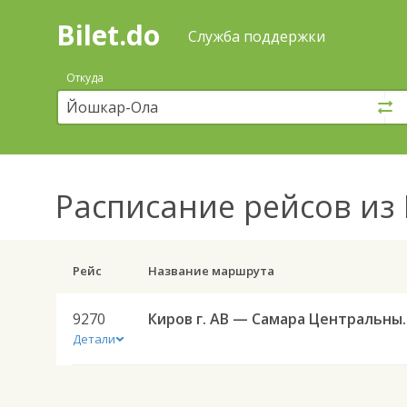
Bilet.do
—
Bilet.do
Поиск
Служба поддержки
и
покупка
Откуда
билетов
на
автобус
онлайн
Расписание рейсов
из 
Рейс
Название маршрута
9270
Киров г. АВ — С
Детали