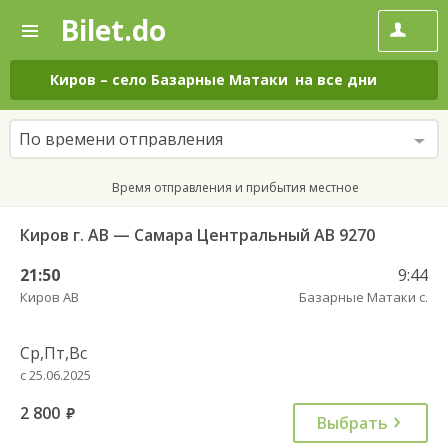
Bilet.do
—
Bilet.do
Поиск
и
покупка
Киров
–
село Базарные Матаки
на все дни
билетов
на
автобус
По времени отправления
онлайн
Время отправления и прибытия местное
Киров г. АВ — Самара Центральный АВ 9270
21:50
9:44
Киров АВ
Базарные Матаки с.
Ср,Пт,Вс
с 25.06.2025
2 800
руб.
Выбрать