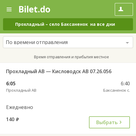
Bilet.do
—
Bilet.do
Поиск
и
покупка
Прохладный
–
село Баксаненок
на все дни
билетов
на
автобус
По времени отправления
онлайн
Время отправления и прибытия местное
Прохладный АВ — Кисловодск АВ 07.26.056
6:05
6:40
Прохладный АВ
Баксаненок с.
Ежедневно
140
руб.
Выбрать