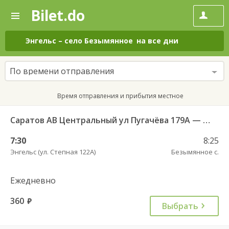
Bilet.do
—
Bilet.do
Поиск
и
покупка
Энгельс
–
село Безымянное
на все дни
билетов
на
автобус
По времени отправления
онлайн
Время отправления и прибытия местное
Саратов АВ Центральный ул Пугачёва 179А — Степное рп (ул Октябрьская 25)
7:30
8:25
Энгельс (ул. Степная 122А)
Безымянное с.
Ежедневно
360
руб.
Выбрать