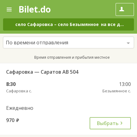
Bilet.do
—
Bilet.do
Поиск
и
покупка
село Сафаровка
–
село Безымянное
на все дни
билетов
на
автобус
По времени отправления
онлайн
Время отправления и прибытия местное
Сафаровка — Саратов АВ 504
8:30
13:00
Сафаровка с.
Безымянное с.
Ежедневно
970
руб.
Выбрать