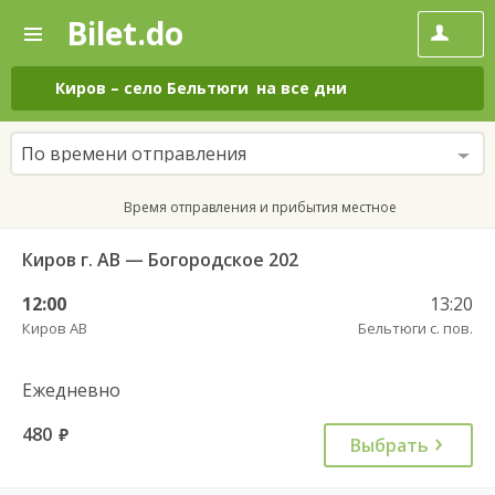
Bilet.do
—
Bilet.do
Поиск
и
покупка
Киров
–
село Бельтюги
на все дни
билетов
на
автобус
По времени отправления
онлайн
Время отправления и прибытия местное
Киров г. АВ — Богородское 202
12:00
13:20
Киров АВ
Бельтюги с. пов.
Ежедневно
480
руб.
Выбрать