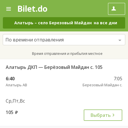
Bilet.do
—
Bilet.do
Поиск
и
покупка
Алатырь
–
село Березовый Майдан
на все дни
билетов
на
автобус
По времени отправления
онлайн
Время отправления и прибытия местное
Алатырь ДКП — Берёзовый Майдан с. 105
6:40
7:05
Алатырь АВ
Березовый Майдан с.
Ср,Пт,Вс
105
руб.
Выбрать