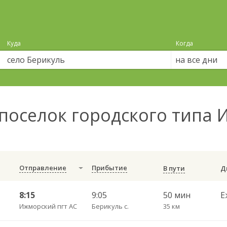
Куда
Когда
на все дни
поселок городского типа 
Отправление
Прибытие
В пути
8:15
9:05
50 мин
Е
Ижморский пгт АС
Берикуль с.
35 км