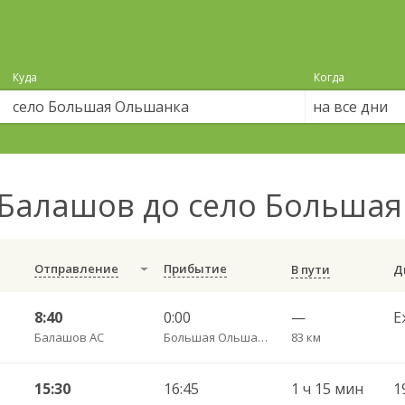
Куда
Когда
на все дни
Балашов до село Больша
Отправление
Прибытие
В пути
8:40
0:00
—
Е
Балашов АС
Большая Ольшанка с. пов.
83 км
15:30
16:45
1 ч 15 мин
1