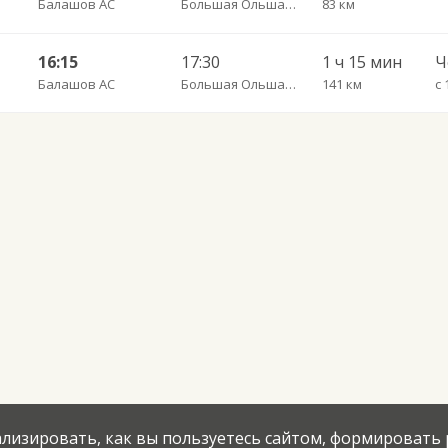
Балашов АС
Большая Ольшанка с. пов.
83 км
16:15
17:30
1 ч 15 мин
Балашов АС
Большая Ольшанка с. пов.
141 км
с 
нализировать, как вы пользуетесь сайтом, формировать