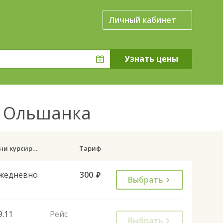
Личный кабинет
я Ольшанка
Дни курсирования
Тариф
жедневно
300
руб.
Выбрать
9.11
Рейс
Выбрать