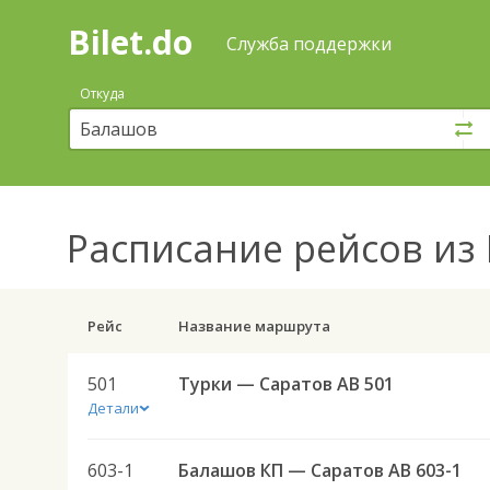
Bilet.do
—
Bilet.do
Поиск
Служба поддержки
и
покупка
Откуда
билетов
на
автобус
онлайн
Расписание рейсов
из 
Рейс
Название маршрута
501
Турки — Саратов АВ 501
Детали
603-1
Балашов КП — Саратов АВ 603-1