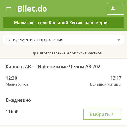
Bilet.do
—
Bilet.do
Поиск
и
покупка
Малмыж
–
село Большой Китяк
на все дни
билетов
на
автобус
По времени отправления
онлайн
Время отправления и прибытия местное
Киров г. АВ — Набережные Челны АВ 702
12:30
13:17
Малмыж пов.
Большой Китяк с.
Ежедневно
116
руб.
Выбрать