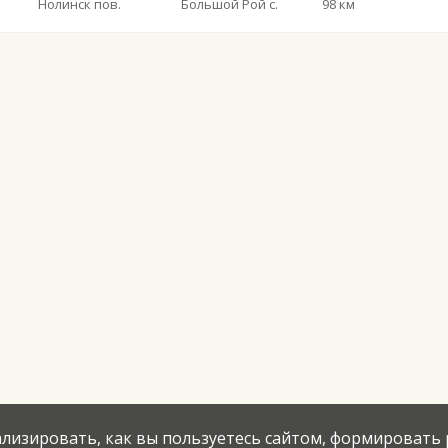
Нолинск пов.
Большой Рой с.
98 км
нализировать, как вы пользуетесь сайтом, формировать