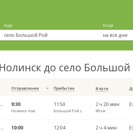
Куда
Когда
на все дни
Нолинск до село Большой
Отправление
Прибытие
В пути
 — Набережные Челны АВ 702
9:30
11:50
2 ч 20 мин
Е
Нолинск пов.
Большой Рой с.
88 км
 АВ — Казань Столичный АВ 555
10:00
12:04
2 ч 4 мин
Е