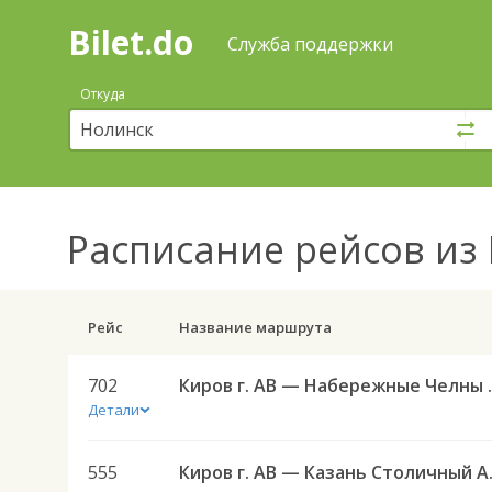
Bilet.do
—
Bilet.do
Поиск
Служба поддержки
и
покупка
Откуда
билетов
на
автобус
онлайн
Расписание рейсов
из 
Рейс
Название маршрута
702
Киров г. АВ
Детали
555
Киров г.