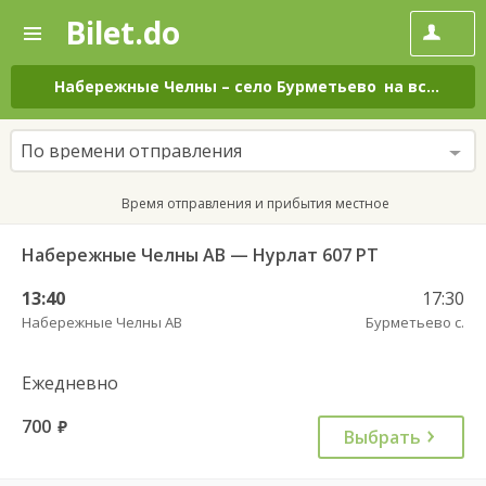
Bilet.do
—
Bilet.do
Поиск
и
покупка
Набережные Челны
–
село Бурметьево
на все дни
билетов
на
автобус
По времени отправления
онлайн
Время отправления и прибытия местное
Набережные Челны АВ — Нурлат 607 РТ
13:40
17:30
Набережные Челны АВ
Бурметьево с.
Ежедневно
700
руб.
Выбрать