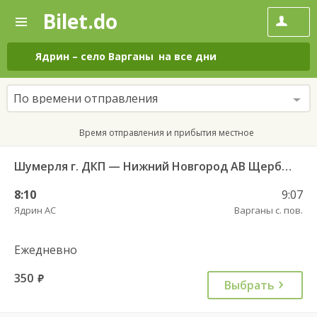
Bilet.do
—
Bilet.do
Поиск
и
покупка
Ядрин
–
село Варганы
на все дни
билетов
на
автобус
По времени отправления
онлайн
Время отправления и прибытия местное
Шумерля г. ДКП — Нижний Новгород АВ Щербинки 1064
8:10
9:07
Ядрин АС
Варганы с. пов.
Ежедневно
350
руб.
Выбрать