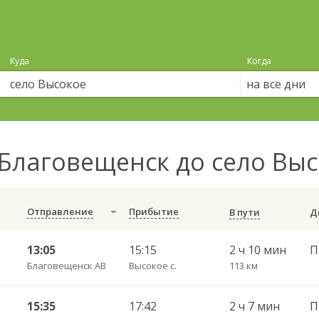
Куда
Когда
на все дни
Благовещенск до село Вы
Отправление
Прибытие
В пути
13:05
15:15
2 ч 10 мин
Благовещенск АВ
Высокое с.
113 км
15:35
17:42
2 ч 7 мин