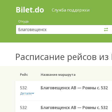
Bilet.do
—
Bilet.do
Поиск
Служба поддержки
и
покупка
Откуда
билетов
на
автобус
онлайн
Расписание рейсов
из 
Рейс
Название маршрута
532
Благовещенск АВ — Ромны с. 532
Детали
532
Благовещенск АВ — Ромны с. 532