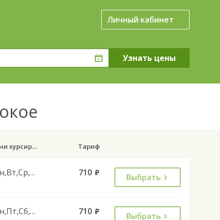
Личный кабинет
сокое
Дни курсирования
Тариф
Пн,Вт,Ср,Чт,Пт,Сб
710
руб.
Выбрать
Пн,Пт,Сб,Вс
710
руб.
Выбрать