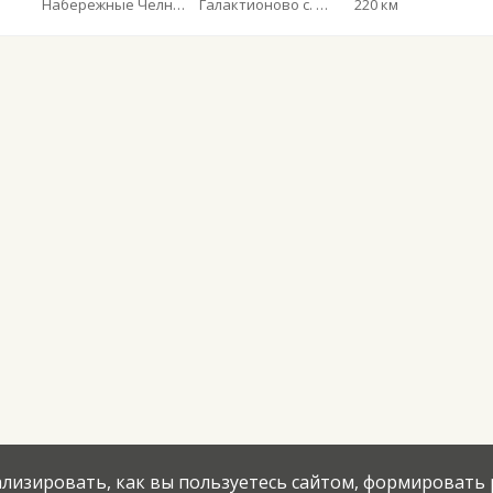
Набережные Челны АВ
Галактионово с. пов.
220 км
нализировать, как вы пользуетесь сайтом, формировать