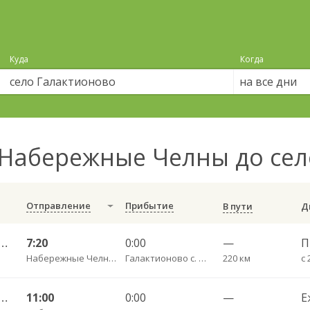
Куда
Когда
на все дни
Набережные Челны до се
Отправление
Прибытие
В пути
е Челны АВ — Чистополь АВ 619РТ
7:20
0:00
—
Набережные Челны АВ
Галактионово с. пов.
220 км
с 
е Челны АВ — Чистополь АВ 619РТ
11:00
0:00
—
Е