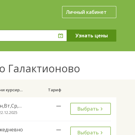
Личный кабинет
ло Галактионово
Дни курсирования
Тариф
Пн,Вт,Ср,Чт,Пт,Вс
—
Выбрать
22.12.2025
жедневно
—
Выбрать