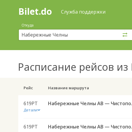
Bilet.do
—
Bilet.do
Поиск
Служба поддержки
и
покупка
Откуда
билетов
на
автобус
онлайн
Расписание рейсов
из 
Рейс
Название маршрута
619РТ
Набережны
Детали
619РТ
Набережны