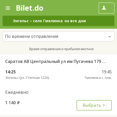
Bilet.do
—
Bilet.do
Поиск
и
покупка
Энгельс
–
село Гмелинка
на все дни
билетов
на
автобус
По времени отправления
онлайн
Время отправления и прибытия местное
Саратов АВ Центральный ул им Пугачева 179 А — Палласовка
14:25
19:45
Энгельс (ул. Степная 122А)
Гмелинка с. пов.
Ежедневно
1 140
руб.
Выбрать