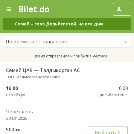
Bilet.do
—
Bilet.do
Поиск
и
покупка
Семей
–
село Дельбегетей
на все дни
билетов
на
автобус
По времени отправления
онлайн
Время отправления и прибытия местное
Семей ЦАВ — Талдыкорган АС
ТОО Талдыкорганавтоколик
16:00
0:00
Семей ЦАВ
Дельбегетей с.
Через день
с 04.01.2026
500
тг.
Выбрать