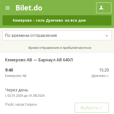
Bilet.do
—
Bilet.do
Поиск
и
покупка
Кемерово
–
село Думчево
на все дни
билетов
на
автобус
По времени отправления
онлайн
Время отправления и прибытия местное
Кемерово АВ — Барнаул АВ 640Л
9:40
15:20
Кемерово АВ
Думчево с.
Через день
с 02.01.2026 до 01.08.2026
Рейс неактивен
Выбрать