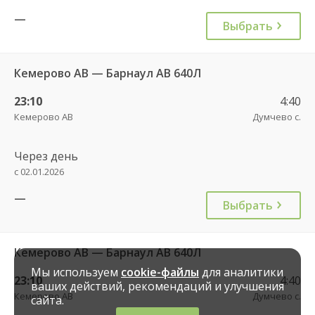
—
Выбрать
Кемерово АВ — Барнаул АВ 640Л
23:10
4:40
Кемерово АВ
Думчево с.
Через день
с 02.01.2026
—
Выбрать
Кемерово АВ — Барнаул АВ 640Л
Мы используем
cookie-файлы
для аналитики
23:10
4:40
ваших действий, рекомендаций и улучшения
Кемерово АВ
Думчево с.
сайта.