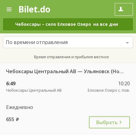
Bilet.do
—
Bilet.do
Поиск
и
покупка
Чебоксары
–
село Елховое Озеро
на все дни
билетов
на
автобус
По времени отправления
онлайн
Время отправления и прибытия местное
Чебоксары Центральный АВ — Ульяновск (Новый город) ч/з Яльчики с. ДКП 3071
6:49
10:20
Чебоксары Центральный АВ
Елховое Озеро с. пов.
Ежедневно
655
руб.
Выбрать