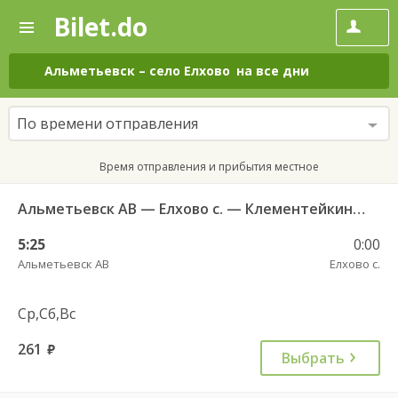
Bilet.do
—
Bilet.do
Поиск
и
покупка
Альметьевск
–
село Елхово
на все дни
билетов
на
автобус
По времени отправления
онлайн
Время отправления и прибытия местное
Альметьевск АВ — Елхово с. — Клементейкино c. — Дальняя Ивановка д. (ср,сб,вс) 125
5:25
0:00
Альметьевск АВ
Елхово с.
Ср,Сб,Вс
261
руб.
Выбрать