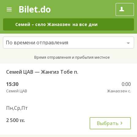
Bilet.do
—
Bilet.do
Поиск
и
покупка
Семей
–
село Жанаозен
на все дни
билетов
на
автобус
По времени отправления
онлайн
Время отправления и прибытия местное
Семей ЦАВ — Жангиз Тобе п.
15:30
0:00
Семей ЦАВ
Жанаозен с.
Пн,Ср,Пт
2 500
тг.
Выбрать