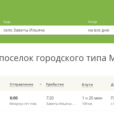
Куда
Когда
на все дни
поселок городского типа 
Отправление
Прибытие
В пути
6:00
7:20
1 ч 20 мин
Мокроус пгт пов.
Заветы Ильича с. пов.
109 км
с 