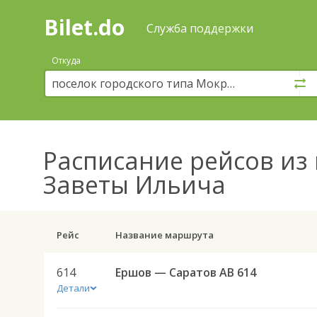
Bilet.do
—
Bilet.do
Поиск
Служба поддержки
и
покупка
Откуда
билетов
на
автобус
онлайн
Расписание рейсов
из 
Заветы Ильича
Рейс
Название маршрута
614
Ершов — Саратов АВ 614
Детали