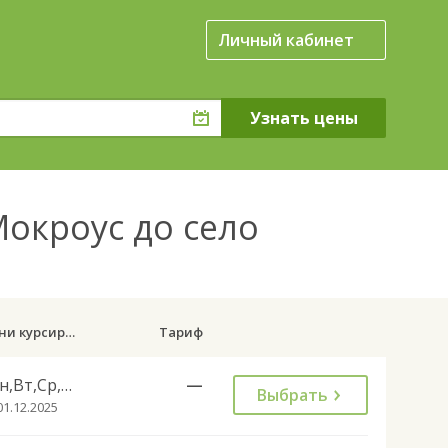
Личный кабинет
Мокроус до село
Дни курсирования
Тариф
Пн,Вт,Ср,Чт,Пт,Сб
—
Выбрать
01.12.2025