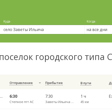
Куда
Когда
на все дни
поселок городского типа 
Отправление
Прибытие
В пути
я 25) — Саратов АВ Центральный (ул им Пугачева 179 А)
6:30
7:30
1 ч
Е
Степное пгт АС
Заветы Ильича с. пов.
45 км