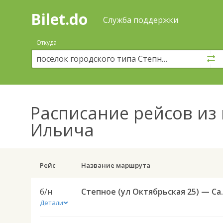
Bilet.do
—
Bilet.do
Поиск
Служба поддержки
и
покупка
Откуда
билетов
на
автобус
онлайн
Расписание рейсов
из 
Ильича
Рейс
Название маршрута
б/н
Степное (ул Октябрьска
Детали