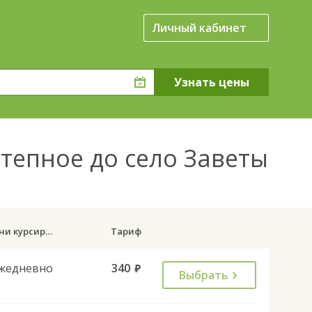
Личный кабинет
Степное до село Заветы
Дни курсирования
Тариф
жедневно
340
руб.
Выбрать