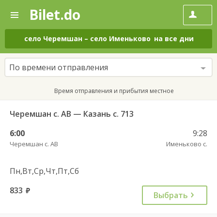
Bilet.do
—
Bilet.do
Поиск
и
покупка
село Черемшан
–
село Именьково
на все дни
билетов
на
автобус
По времени отправления
онлайн
Время отправления и прибытия местное
Черемшан с. АВ — Казань с. 713
6:00
9:28
Черемшан с. АВ
Именьково с.
Пн,Вт,Ср,Чт,Пт,Сб
833
руб.
Выбрать