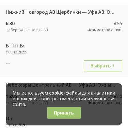
Нижний Новгород АВ Щербинки — Уфа АВ Южный 966
6:30
8:55
Набережные Челны АВ
Исамметово с. пов.
Вт,Пт,Вс
с 08.12.2022
—
Выбрать
Чебоксары Центральный АВ — Уфа АВ Южный 861
Мы используем
cookie-файлы
для аналитики
16:05
18:30
ваших действий, рекомендаций и улучшения
Набережные Челны АВ
Исамметово с. пов.
сайта.
Принять
Пн
с 19.06.2026