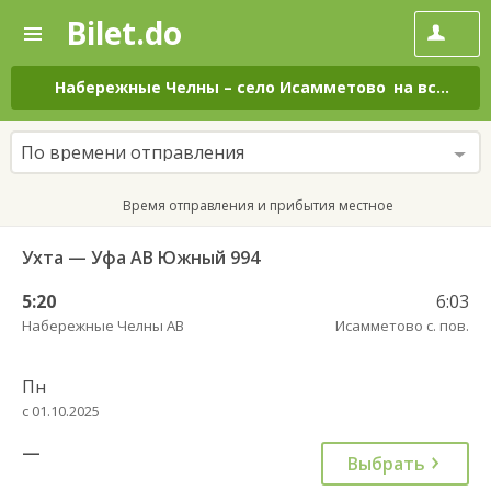
Bilet.do
—
Bilet.do
Поиск
и
покупка
Набережные Челны
–
село Исамметово
на все дни
билетов
на
автобус
По времени отправления
онлайн
Время отправления и прибытия местное
Ухта — Уфа АВ Южный 994
5:20
6:03
Набережные Челны АВ
Исамметово с. пов.
Пн
с 01.10.2025
—
Выбрать