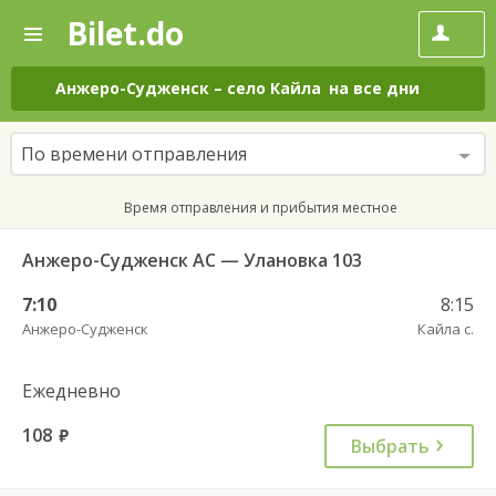
Bilet.do
—
Bilet.do
Поиск
и
покупка
Анжеро-Судженск
–
село Кайла
на все дни
билетов
на
автобус
По времени отправления
онлайн
Время отправления и прибытия местное
Анжеро-Судженск АС — Улановка 103
7:10
8:15
Анжеро-Судженск
Кайла с.
Ежедневно
108
руб.
Выбрать