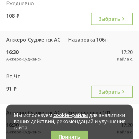
Ежедневно
108
руб.
Выбрать
Анжеро-Судженск АС — Назаровка 106н
16:30
17:20
Анжеро-Судженск
Кайла с.
Вт,Чт
91
руб.
Выбрать
Анжеро-Судженск АС — Емельяновка 101
Мы используем
cookie-файлы
для аналитики
ваших действий, рекомендаций и улучшения
16:30
17:20
сайта.
Анжеро-Судженск
Кайла с.
Принять