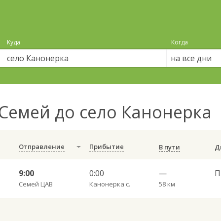
Куда
Когда
на все дни
Семей до село Канонерка
Отправление
Прибытие
В пути
9:00
0:00
—
П
Семей ЦАВ
Канонерка с.
58 км