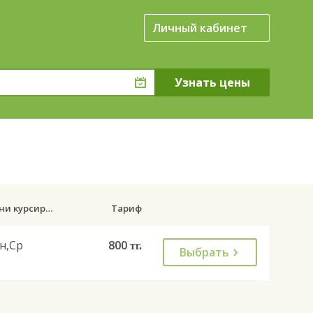
Личный кабинет
Дни курсирования
Тариф
н,Ср
800
тг.
Выбрать