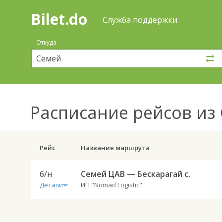
Bilet.do
—
Bilet.do
Поиск
Служба поддержки
и
покупка
Откуда
билетов
на
автобус
онлайн
Расписание рейсов
из 
Рейс
Название маршрута
б/н
Семей ЦАВ — Бескарагай с.
Детали
ИП "Nomad Logistic"