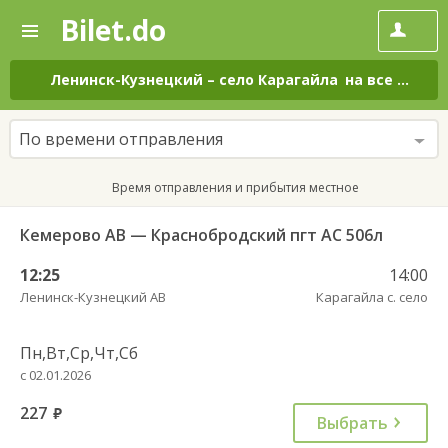
Bilet.do
—
Bilet.do
Поиск
и
покупка
Ленинск-Кузнецкий
–
село Карагайла
на все дни
билетов
на
автобус
По времени отправления
онлайн
Время отправления и прибытия местное
Кемерово АВ — Краснобродский пгт АС 506л
12:25
14:00
Ленинск-Кузнецкий АВ
Карагайла с. село
Пн,Вт,Ср,Чт,Сб
с 02.01.2026
227
руб.
Выбрать