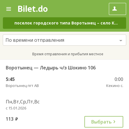
Bilet.do
—
Bilet.do
Поиск
и
покупка
поселок городского типа Воротынец
–
село Кекино
билетов
на
автобус
По времени отправления
онлайн
Время отправления и прибытия местное
Воротынец — Ледырь ч/з Шокино 106
5:45
0:00
Воротынец пгт АВ
Кекино с.
Пн,Вт,Ср,Пт,Вс
с 15.01.2026
113
руб.
Выбрать