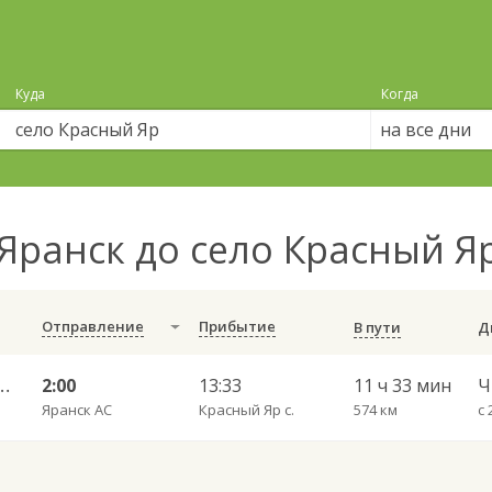
Куда
Когда
на все дни
Яранск до село Красный Я
Отправление
Прибытие
В пути
амара Центральный АВ 9270
2:00
13:33
11 ч 33 мин
Яранск АС
Красный Яр с.
574 км
с 