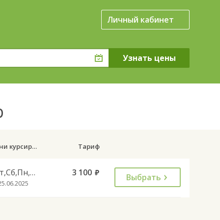
Личный кабинет
р
Дни курсирования
Тариф
Чт,Сб,Пн,Вс
3 100
руб.
Выбрать
25.06.2025