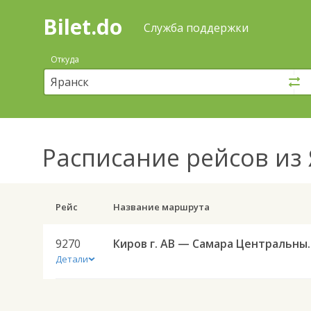
Bilet.do
—
Bilet.do
Поиск
Служба поддержки
и
покупка
Откуда
билетов
на
автобус
онлайн
Расписание рейсов
из 
Рейс
Название маршрута
9270
Киров г. АВ — С
Детали