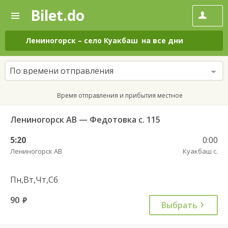
Bilet.do
—
Bilet.do
Поиск
и
покупка
Лениногорск
–
село Куакбаш
на все дни
билетов
на
автобус
По времени отправления
онлайн
Время отправления и прибытия местное
Лениногорск АВ — Федотовка с. 115
5:20
0:00
Лениногорск АВ
Куакбаш с.
Пн,Вт,Чт,Сб
90
руб.
Выбрать