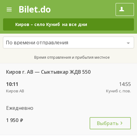
Bilet.do
—
Bilet.do
Поиск
и
покупка
Киров
–
село Куниб
на все дни
билетов
на
автобус
По времени отправления
онлайн
Время отправления и прибытия местное
Киров г. АВ — Сыктывкар ЖДВ 550
10:11
14:55
Киров АВ
Куниб с. пов.
Ежедневно
1 950
руб.
Выбрать