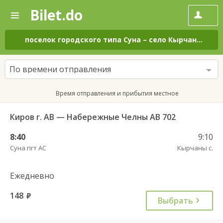
Bilet.do
—
Bilet.do
Поиск
и
покупка
поселок городского типа Суна
–
село Кырчаны
на в
билетов
на
автобус
По времени отправления
онлайн
Время отправления и прибытия местное
Киров г. АВ — Набережные Челны АВ 702
8:40
9:10
Суна пгт АС
Кырчаны с.
Ежедневно
148
руб.
Выбрать